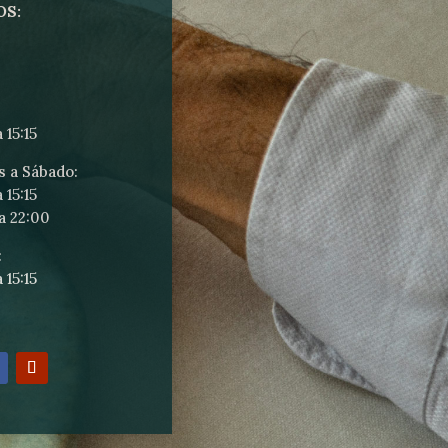
OS:
 15:15
s a Sábado:
 15:15
a 22:00
:
 15:15