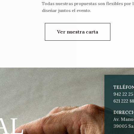
Todas nuestras propuestas son flexibles por 
diseñar juntos el evento.
Ver nuestra carta
TELÉFO
942 22 25 
621 222 8
DIRECC
AL
Av. Manue
39005 Sa