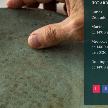
HORARI
Lunes:
Cerrado
Martes:
de 14:00 a
Miércole
de 14:00 a
de 20:30 
Domingo
de 14:00 a