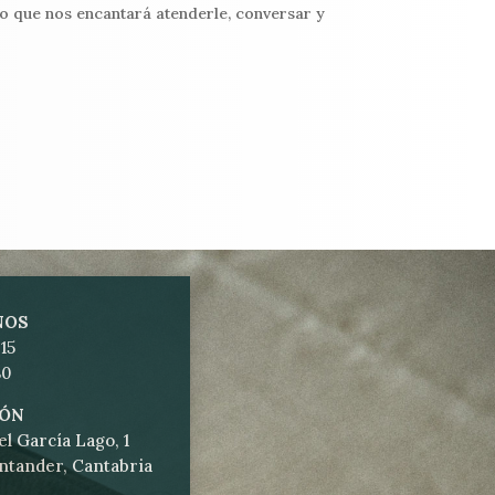
lo que nos encantará atenderle, conversar y
NOS
15
80
IÓN
l García Lago, 1
ntander, Cantabria