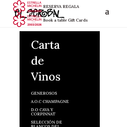
RESERVA
REGALA
Book a table
Gift Cards
Carta
de
Vinos
GENEROSOS
A.O.C CHAMPAGNE
D.O CAVA Y
CORPINNAT
SELECCIÓN DE
BLANCOS DEL